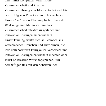
und immer komplexer wird, ist die 
Zusammenarbeit und kreative 
Zusammenführung von Ideen entscheidend für 
den Erfolg von Projekten und Unternehmen. 
Unser Co-Creation Ttraining bietet Ihnen die 
Werkzeuge und Methoden, um diese 
Zusammenarbeit effektiv zu gestalten und 
innovative Lösungen zu entwickeln.
Unser Training richtet sich an Personen aus 
verschiedenen Branchen und Disziplinen, die 
ihre kollaborativen Fähigkeiten verbessern und 
innovative Lösungen entwickeln möchten oder 
selbst co-kreative Workshops planen. Wir 
beschäftigen uns mit den Schritten, den 
Methoden und den Dos and Don’ts von Co-
kreativen Workshops. Gerne arbeiten wir dabei 
im Training an konkreten Ideen für Projekte von 
den Teilnehmer:innen.
Kursdetails:
Dauer: 
08:30      – 17:30
Location:
 Wien, Details tba